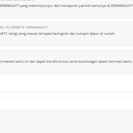
🫧
EWANAGA77 yang sistemnya Jujur dan transparan jual beli kartunya di DEWANAGA77
KU: ALTERNATIF DEWANAGA77
77, iseng iseng masuk ternyata hasil gede dan nutupin dapur di rumah.
🫧
🫧
permainan kartu ini dan dapat merahi bonus serta keuntungan dalam bermain kartu
🫧
🫧