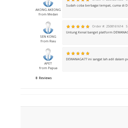
Sudah coba berbagai tempat, cuma di D
AKONG AKEONG
from Medan
Order #: 2508161614
S
Untung Kenal banget platform DEWANAGA
SEN KONG
🫧
from Riau
🫧
DEWANAGA77 ini sangat lah adil dalam 
APET
from Papua
8 Reviews