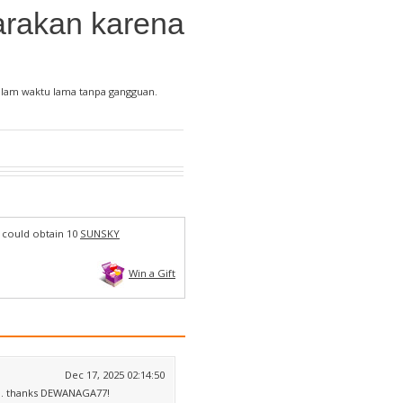
🫧
rakan karena
🫧
alam waktu lama tanpa gangguan.
 could obtain 10
SUNSKY

Win a Gift
🫧
🫧
Dec 17, 2025 02:14:50
al. thanks DEWANAGA77!