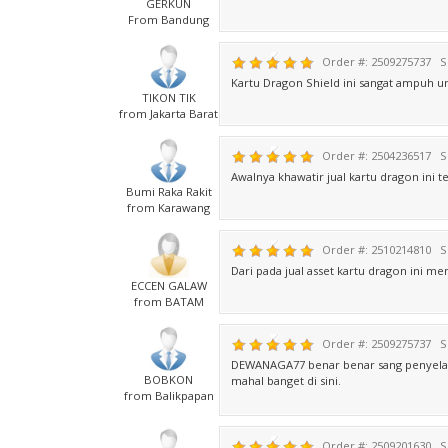
GERKUN
From Bandung
🫧
Order #: 2509275737
S
Kartu Dragon Shield ini sangat ampuh u
TIKON TIK
from Jakarta Barat
Order #: 2504236517
S
Awalnya khawatir jual kartu dragon ini 
🫧
Bumi Raka Rakit
from Karawang
Order #: 2510214810
S
Dari pada jual asset kartu dragon ini m
ECCEN GALAW
from BATAM
Order #: 2509275737
S
DEWANAGA77 benar benar sang penyelamat
BOBKON
mahal banget di sini.
from Balikpapan
Order #: 2509201630
S