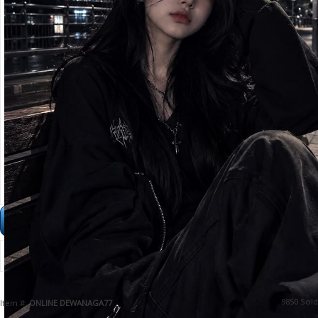
LOGIN
DAFTAR
Share it, earn Points & P
9850 Sold
Item #:
ONLINE DEWANAGA77