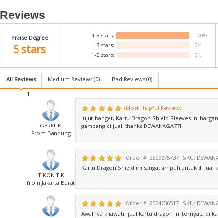
Reviews
4-5 stars:
100%
Praise Degree
3 stars:
0%
5 stars
1-2 stars:
0%
All Reviews
Medium Reviews (
0
)
Bad Reviews (
0
)
1
(Most Helpful Review)
Jujur banget, Kartu Dragon Shield Sleeves ini harg
GERKUN
gampang di jual. thanks DEWANAGA77!
From Bandung
Order #: 2509275737
SKU: DEWAN
Kartu Dragon Shield ini sangat ampuh untuk di jua
TIKON TIK
from Jakarta Barat
Order #: 2504236517
SKU: DEWAN
Awalnya khawatir jual kartu dragon ini ternyata di 