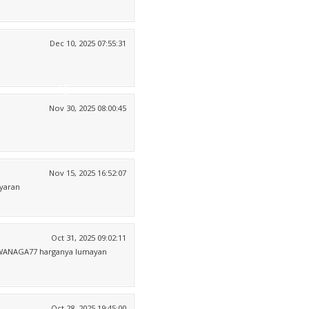
Dec 10, 2025 07:55:31
Nov 30, 2025 08:00:45
🫧
Nov 15, 2025 16:52:07
🫧
ayaran
🫧
Oct 31, 2025 09:02:11
iDEWANAGA77 harganya lumayan
Oct 28, 2025 19:45:00