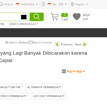
Indonesia
Rp - IDR
Ship to:
English
Wish
0
List
Cart
50%
DEMO DEWANAGA77
GA77
Add to Wishlist
Mail to Friends
Previous
Next
ang Lagi Banyak Dibicarakan karena
Cepat
Buy in App
NAGA77 DAFTAR
ALTERNATIF DEWANAGA77
BONUS DEWANAGA77
LIVE CHAT DEWANAGA77