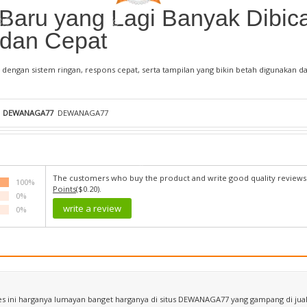
ru yang Lagi Banyak Dibica
🫧
 dan Cepat
dengan sistem ringan, respons cepat, serta tampilan yang bikin betah digunakan d
🫧
DEWANAGA77
DEWANAGA77
🫧
🫧
🫧
The customers who buy the product and write good quality reviews
🫧
100%
Points
($0.20).
0%
write a review
0%
🫧
ves ini harganya lumayan banget harganya di situs DEWANAGA77 yang gampang di ju