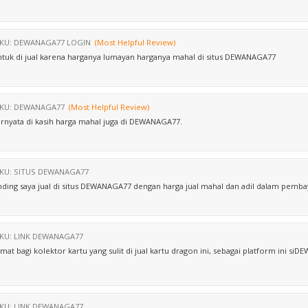
KU: DEWANAGA77 LOGIN
(Most Helpful Review)
ntuk di jual karena harganya lumayan harganya mahal di situs DEWANAGA77
KU: DEWANAGA77
(Most Helpful Review)
ternyata di kasih harga mahal juga di DEWANAGA77.
KU: SITUS DEWANAGA77
ending saya jual di situs DEWANAGA77 dengan harga jual mahal dan adil dalam pemb
KU: LINK DEWANAGA77
 bagi kolektor kartu yang sulit di jual kartu dragon ini, sebagai platform ini s
KU: LINK DEWANAGA77