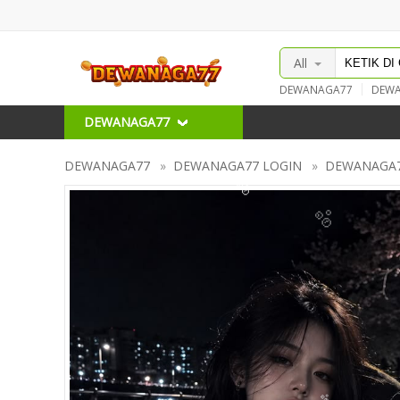
All
DEWANAGA77
DEW
RTP DEWANAGA77
DEWANAGA77
DEWANAGA77
»
DEWANAGA77 LOGIN
»
DEWANAGA7