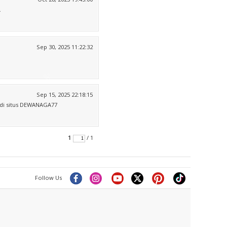
.
Sep 30, 2025 11:22:32
Sep 15, 2025 22:18:15
 di situs DEWANAGA77
1
/ 1
Follow Us