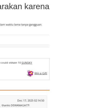
rakan karena
🫧
alam waktu lama tanpa gangguan.
🫧
 could obtain 10
SUNSKY
🫧
Win a Gift
🫧
🫧
Dec 17, 2025 02:14:50
al. thanks DEWANAGA77!
🫧