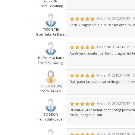
GERKUN
From Bandung
🫧
Order #: 2509275737
S
Kartu Dragon Shield ini sangat ampuh u
TIKON TIK
from Jakarta Barat
🫧
Order #: 2504236517
S
Awalnya khawatir jual kartu dragon ini 
Bumi Raka Rakit
from Karawang
Order #: 2510214810
S
Dari pada jual asset kartu dragon ini m
ECCEN GALAW
from BATAM
Order #: 2509275737
S
DEWANAGA77 benar benar sang penyelamat
BOBKON
mahal banget di sini.
from Balikpapan
Order #: 2509201630
S