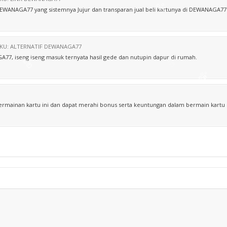
EWANAGA77 yang sistemnya Jujur dan transparan jual beli kartunya di DEWANAGA77
KU: ALTERNATIF DEWANAGA77
77, iseng iseng masuk ternyata hasil gede dan nutupin dapur di rumah.
🫧
permainan kartu ini dan dapat merahi bonus serta keuntungan dalam bermain kartu
🫧
🫧
🫧