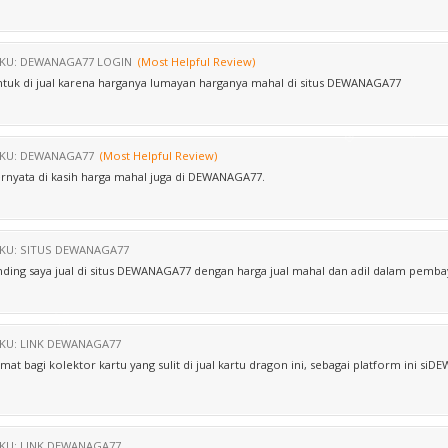
🫧
KU: DEWANAGA77 LOGIN
(Most Helpful Review)
ntuk di jual karena harganya lumayan harganya mahal di situs DEWANAGA77
🫧
🫧
KU: DEWANAGA77
(Most Helpful Review)
ternyata di kasih harga mahal juga di DEWANAGA77.
KU: SITUS DEWANAGA77
ending saya jual di situs DEWANAGA77 dengan harga jual mahal dan adil dalam pemb
🫧
KU: LINK DEWANAGA77
 bagi kolektor kartu yang sulit di jual kartu dragon ini, sebagai platform ini s
🫧
KU: LINK DEWANAGA77