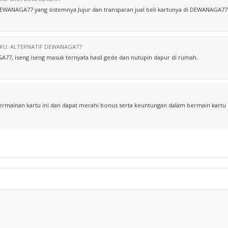
EWANAGA77 yang sistemnya Jujur dan transparan jual beli kartunya di DEWANAGA77
🫧
KU: ALTERNATIF DEWANAGA77
77, iseng iseng masuk ternyata hasil gede dan nutupin dapur di rumah.
permainan kartu ini dan dapat merahi bonus serta keuntungan dalam bermain kartu
🫧