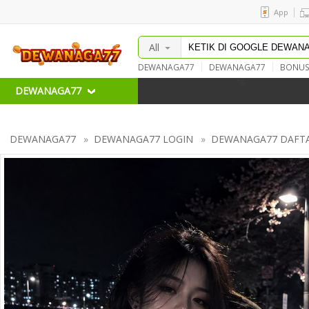
App
🫧
All
DEWANAGA77
DEWANAGA77
BONUS
NEW MEMBER 50%
DEMO DEWANAGA7
ALTERNATIF DEWANAGA77
LIVE CHAT
DEWANAGA77
🫧
DEWANAGA77
»
DEWANAGA77 LOGIN
»
DEWANAGA77 DAFT